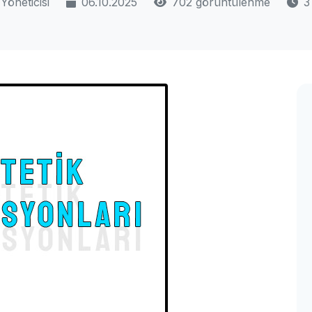
Yöneticisi
06.10.2025
702 görüntülenme
3