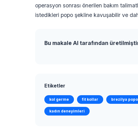
operasyon sonrası önerilen bakım talimat
istedikleri popo şekline kavuşabilir ve dah
Bu makale AI tarafından üretilmişti
Etiketler
kol germe
fit kollar
brezilya popo
kadın deneyimleri