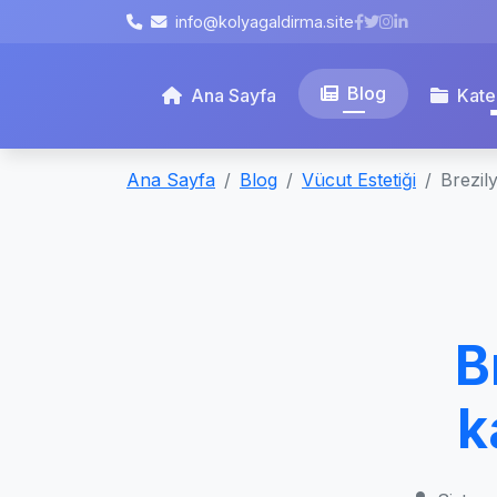
info@kolyagaldirma.site
Blog
Ana Sayfa
Kate
Ana Sayfa
Blog
Vücut Estetiği
Brezil
B
k