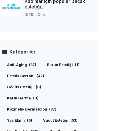
Kadınlar için popüler Bacak
estetiği...
06.10.2025
Kategoriler
Anti-Aging
(37)
Burun Estetiği
(1)
Estetik Cerrahi
(42)
Göğüs Estetiği
(0)
Karın Germe
(0)
Kozmetik Dermatoloji
(37)
Saç Ekimi
(6)
Vücut Estetiği
(53)