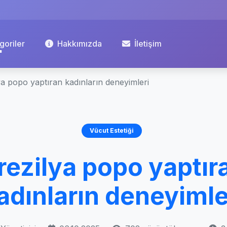
goriler
Hakkımızda
İletişim
ya popo yaptıran kadınların deneyimleri
Vücut Estetiği
rezilya popo yaptır
adınların deneyimle