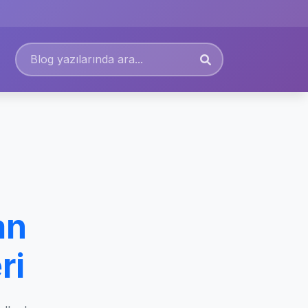
an
ri