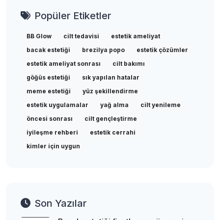
Popüler Etiketler
BB Glow
cilt tedavisi
estetik ameliyat
bacak estetiği
brezilya popo
estetik çözümler
estetik ameliyat sonrası
cilt bakımı
göğüs estetiği
sık yapılan hatalar
meme estetiği
yüz şekillendirme
estetik uygulamalar
yağ alma
cilt yenileme
öncesi sonrası
cilt gençleştirme
iyileşme rehberi
estetik cerrahi
kimler için uygun
Son Yazılar