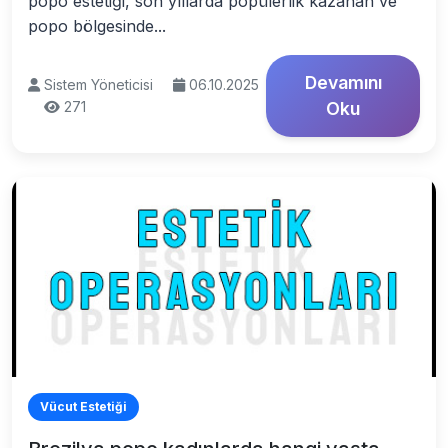
popo estetiği, son yıllarda popülerlik kazanan ve
popo bölgesinde...
Devamını
Sistem Yöneticisi
06.10.2025
271
Oku
Vücut Estetiği