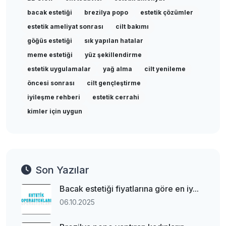
bacak estetiği
brezilya popo
estetik çözümler
estetik ameliyat sonrası
cilt bakımı
göğüs estetiği
sık yapılan hatalar
meme estetiği
yüz şekillendirme
estetik uygulamalar
yağ alma
cilt yenileme
öncesi sonrası
cilt gençleştirme
iyileşme rehberi
estetik cerrahi
kimler için uygun
Son Yazılar
Bacak estetiği fiyatlarına göre en iy...
06.10.2025