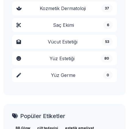
Kozmetik Dermatoloji
37
Saç Ekimi
6
Vücut Estetiği
53
Yüz Estetiği
80
Yüz Germe
0
Popüler Etiketler
BB Glow
cilt tedavisi
estetik ameliyat