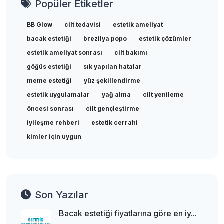
Popüler Etiketler
BB Glow
cilt tedavisi
estetik ameliyat
bacak estetiği
brezilya popo
estetik çözümler
estetik ameliyat sonrası
cilt bakımı
göğüs estetiği
sık yapılan hatalar
meme estetiği
yüz şekillendirme
estetik uygulamalar
yağ alma
cilt yenileme
öncesi sonrası
cilt gençleştirme
iyileşme rehberi
estetik cerrahi
kimler için uygun
Son Yazılar
Bacak estetiği fiyatlarına göre en iy...