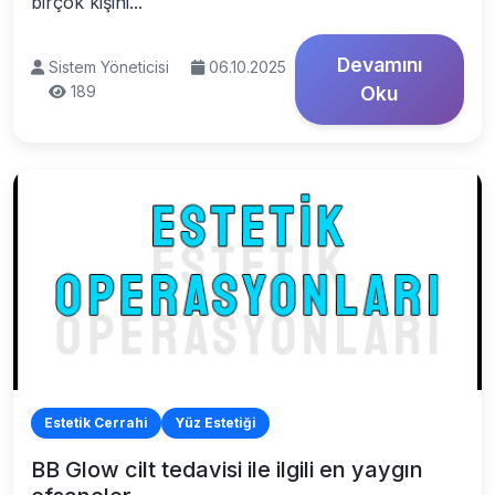
birçok kişini...
Devamını
Sistem Yöneticisi
06.10.2025
189
Oku
Estetik Cerrahi
Yüz Estetiği
BB Glow cilt tedavisi ile ilgili en yaygın